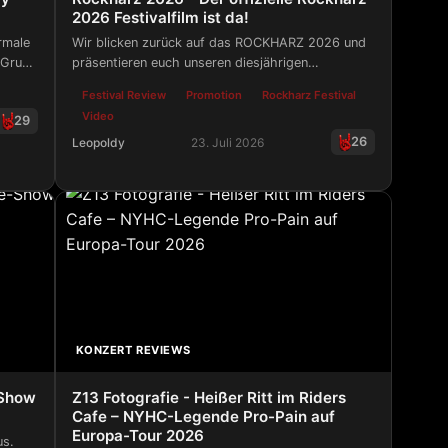
2026 Festivalfilm ist da!
rmale
Wir blicken zurück auf das ROCKHARZ 2026 und
 Gruß
präsentieren euch unseren diesjährigen
Festivalfilm!
Festival Review
Promotion
Rockharz Festival
Video
29
26
Leopoldy
23. Juli 2026
y Ground!
Rockharz 2026 - Der offizielle Rockharz 2026 Festiv
n-Recap vom W:O:A!
KONZERT REVIEWS
-Show
Z13 Fotografie - Heißer Ritt im Riders
Cafe – NYHC-Legende Pro-Pain auf
Europa-Tour 2026
us.