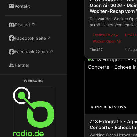
Open Air 2026 - Mein
Kontakt
Wochen-Recap vom 
Das war das Wacken Open
Discord ↗
persönliches Wochen-Rec
des W:O:A! ~In Metal We 
Festival Review
TimZ13 
Facebook Seite ↗
Wacken Open Air
TimZ13
7. Aug
Facebook Group ↗
Z13 Fotografie - Das
Partner
WERBUNG
Dark Radio auf Radio.de hören
KONZERT REVIEWS
Z13 Fotografie - Agn
Concerts - Echoes In
Working Class Heroes unte