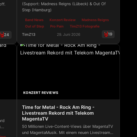
(Support: Madness Reigns (Lübeck) & Out Of
off.
Step (Hamburg)
Band News
Konzert Review
Madness Reigns
Out of Step
Pro Pain
TimZ13 Fotografie
19
TimZ13
29. Juni 2026
24
Z13 Fotografie - Heißer Ritt im Riders Cafe – NYH
Show im LGH Wacken
KONZERT REVIEWS
Time for Metal - Rock Am Ring -
Livestream Rekord mit Telekom
MagentaTV
ard
50 Millionen Live-Content-Views über MagentaTV
k
und MagentaMusik. Mit einem neuen Livestream-
e
view