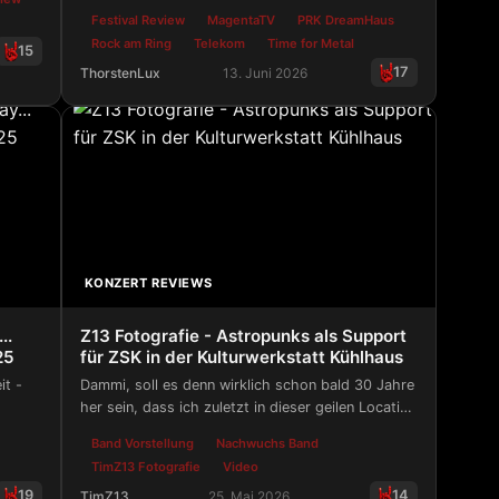
Rekord bei Rock Am Ring hat die Telekom ihre
Festival Review
MagentaTV
PRK DreamHaus
Position als führender Anbieter digitaler Live-
Rock am Ring
Telekom
Time for Metal
15
Entertainment-Angebote erneut unter Beweis
17
ThorstenLux
13. Juni 2026
gestellt.
2026 Interview mit Dark Soul
Time for Metal - Rock Am Ring - Livestream Reko
KONZERT REVIEWS
..
Z13 Fotografie - Astropunks als Support
25
für ZSK in der Kulturwerkstatt Kühlhaus
it -
Dammi, soll es denn wirklich schon bald 30 Jahre
her sein, dass ich zuletzt in dieser geilen Location
war, als wir hier noch höchstselbst unsere
Band Vorstellung
Nachwuchs Band
Hardcore-Songs darboten?
TimZ13 Fotografie
Video
19
14
TimZ13
25. Mai 2026