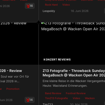
schöner als Wacken?
Rock Hard
Video
16
ni 2026
Leopoldy
16. Juni 2026
ival 2026 (Review) - Volle Länge!
Andi und Dave's Corner - Rock Hard 
KONZERT REVIEWS
2026 - Review
Z13 Fotografie - Throwback Sunday.
MegaBosch @ Wacken Open Air 20
Soul war vor Ort für
Eine kleine Reise in die Wacken Vergangenhe
ival 2026 in
Heute: Wasteland Erinnerungen.
chen ist es her , dass
ew
Promotion
enkirchen seine Pforten
Band Review
Festival Review
 geöffnet hat.
TimZ13 Fotografie
Video
Wacken
14
 Juni 2026
TimZ13
30. Mai 2026