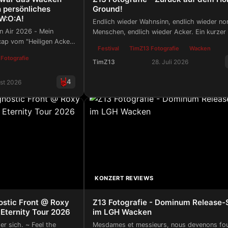
 persönliches
Ground!
W:O:A!
Endlich wieder Wahnsinn, endlich wieder no
 Air 2026 - Mein
Menschen, endlich wieder Acker. Ein kurzer
ap vom "Heiligen Acker"
aus der Parallelwelt vom Wacken Open Air.
Festival
TimZ13 Fotografie
Wacken
Trust ~
Fotografie
TimZ13
28. Juli 2026
Z13 Fotografie - Zurück auf dem Hol
4
ust 2026
 war das Wacken Open Air 2026 - Mein persönliches Woche
KONZERT REVIEWS
ostic Front @ Roxy
Z13 Fotografie - Dominum Release
 Eternity Tour 2026
im LGH Wacken
r sich. ~ Feel the
Mesdames et messieurs, nous devenons fo