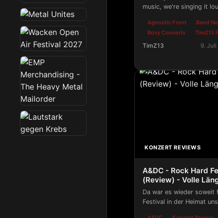
music, we're singing it lou
moving the crowd....
Agnostic Front
Band N
Roxy Concerts
TimZ13 F
TimZ13
9. Jul
Z13 Fotografie - Agno
KONZERT REVIEWS
A&DC - Rock Hard Fe
(Review) - Volle Län
Da war es wieder soweit f
Festival in der Heimat un
tranken und sie freuten si
A&DC
Konzert Review