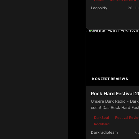
Leopoldy
20. Ju
A&DC - Rock Hard Fest
KONZERT REVIEWS
Rock Hard Festival 
Unsere Dark Radio - Dark 
euch! Das Rock Hard Fest
Gelsenkirchen. Rund 2 Wo
DarkSoul
Festival Revi
das Amphitheater in Gels
Rockhard
für das Rockhard Festival
Darkradioteam
7.