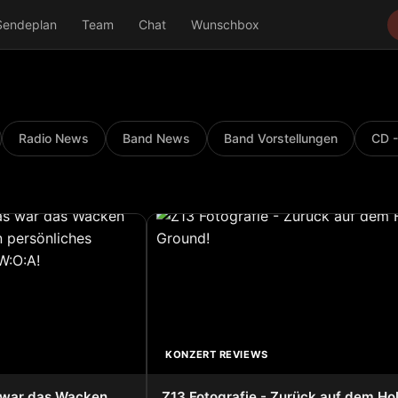
Sendeplan
Team
Chat
Wunschbox
Radio News
Band News
Band Vorstellungen
CD -
KONZERT REVIEWS
s war das Wacken
Z13 Fotografie - Zurück auf dem Ho