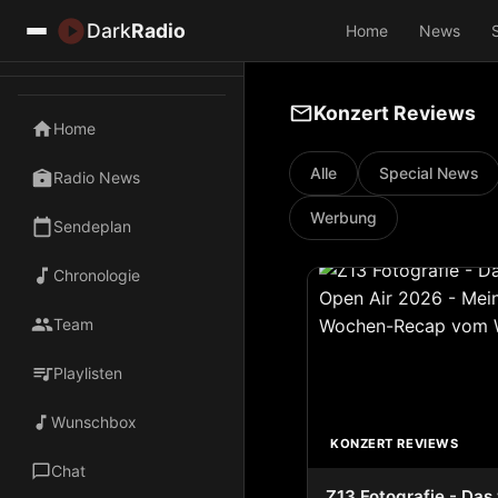
Dark
Radio
Home
News
Konzert Reviews
Home
Alle
Special News
Radio News
Werbung
Sendeplan
Chronologie
Team
Playlisten
Wunschbox
KONZERT REVIEWS
Chat
Z13 Fotografie - Da