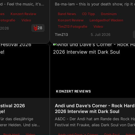
d - Feel the music, it's
Ba-ma-lam – this is your death show, rip it 
ews
Konzert Review
Band News
CD Tipp
Dominum
otografie
Video
Konzert Review
Landgasthof Wacken
TimZ13 Fotografie
Video
28
i 2026
TimZ13
5. Juli 2026
stic Front @ Roxy Concerts - Echoes In Eternity Tour 2026
Z13 Fotografie - Dominum Release-
KONZERT REVIEWS
stival 2026
Andi und Dave's Corner - Rock Hard
ge!
2026 Interview mit Dark Soul
ür das diesjährige
A&DC - Der Andi hat am Rande des Rock H
serer Helden. Und sie
Festival mit Frauke, alias Dark Soul von Dar
ch.
Radio geredet. Warum ist das Festival für si
Rock Hard
Video
Andy und Dave´s Corner
Dark Soul
Inter