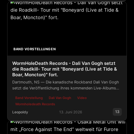
Silver Owls - Blinded by the Darkness - Release Video
BAND VORSTELLUNGEN
WormHoleDeath Records - Dali Van Gogh setzt
die Roadkill- Tour mit "Boneyard (Live at Tide &
Boar, Moncton)" fort.
Dartmouth, NS — Die kanadische Rockband Dali Van Gogh
setzt die Veröffentlichung ihres kommenden Live-Albums
Roadkill mit der Veröffentlichung von "Boneyard (Live at
Band Vorstellung
Dali Van Gogh
Video
Tide & Boar, Moncton)" fort, das ab sofort auf allen
Wormholedeath Records
Streaming-Plattformen verfügbar ist.
13
Leopoldy
13. Juni 2026
WormHoleDeath Records - Dali Van Gogh setzt die Roadki