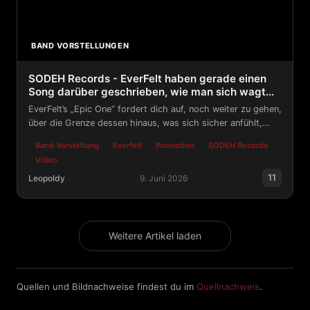
BAND VORSTELLUNGEN
SODEH Records - EverFelt haben gerade einen
Song darüber geschrieben, wie man sich wagt...
EverFelt’s „Epic One“ fordert dich auf, noch weiter zu gehen,
über die Grenze dessen hinaus, was sich sicher anfühlt,
hinein in die Grauzone, wo dein wahres Ich auf dich wartet.
Band Vorstellung
Everfelt
Promotion
SODEH Records
Video
11
Leopoldy
9. Juni 2026
SODEH Records - EverFelt haben gerade einen Song dar
Weitere Artikel laden
Quellen und Bildnachweise findest du im
Quellnachweis
.