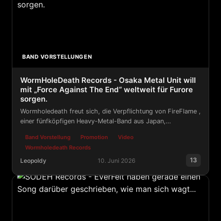
BAND VORSTELLUNGEN
WormHoleDeath Records - Osaka Metal Unit will
mit „Force Against The End“ weltweit für Furore
sorgen.
Wormholedeath freut sich, die Verpflichtung von FireFlame ,
einer fünfköpfigen Heavy-Metal-Band aus Japan,
bekanntzugeben. Das Label wird ihr Debütalbum „ Force
Band Vorstellung
Promotion
Video
Against The End“ veröffentlichen.
Wormholedeath Records
13
Leopoldy
10. Juni 2026
WormHoleDeath Records - Osaka Metal Unit will mit „Fo