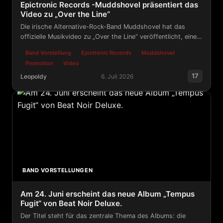
Epictronic Records -Muddshovel präsentiert das
Video zu „Over the Line“
Die irische Alternative-Rock-Band Muddshovel hat das
offizielle Musikvideo zu „Over the Line“ veröffentlicht, einem
Song aus ihrem Album Little White Hair , das jetzt über
Band Vorstellung
Epictronic Records
Muddshovel
Epictronic erhältlich ist.
Promotion
Video
17
Leopoldy
6. Juli 2026
Epictronic Records -Muddshovel präsentiert das Video 
BAND VORSTELLUNGEN
Am 24. Juni erscheint das neue Album „Tempus
Fugit“ von Beat Noir Deluxe.
Der Titel steht für das zentrale Thema des Albums: die