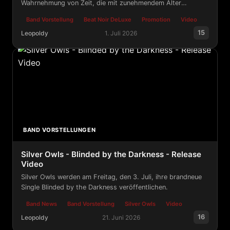
Wahrnehmung von Zeit, die mit zunehmendem Alter
scheinbar immer schneller vergeht.
Band Vorstellung
Beat Noir DeLuxe
Promotion
Video
15
Leopoldy
1. Juli 2026
Am 24. Juni erscheint das neue Album „Tempus Fugit“ v
BAND VORSTELLUNGEN
Silver Owls - Blinded by the Darkness - Release
Video
Silver Owls werden am Freitag, den 3. Juli, ihre brandneue
Single Blinded by the Darkness veröffentlichen.
Band News
Band Vorstellung
Silver Owls
Video
16
Leopoldy
21. Juni 2026