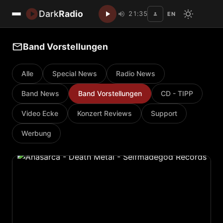
Dark
Radio
21:35
EN
Disc
Band Vorstellungen
Alle
Special News
Radio News
Band News
Band Vorstellungen
CD - TIPP
Video Ecke
Konzert Reviews
Support
Werbung