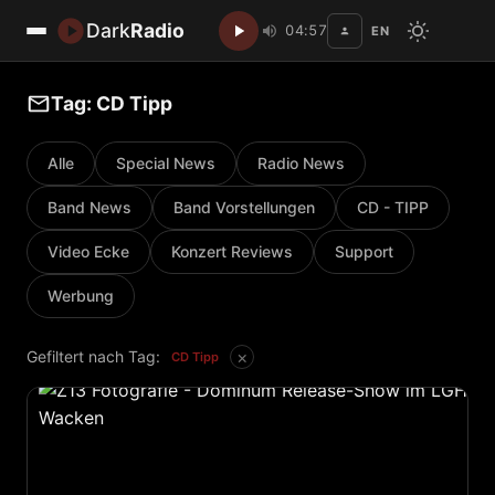
Dark
Radio
04:57
EN
Disc
Tag: CD Tipp
Alle
Special News
Radio News
Band News
Band Vorstellungen
CD - TIPP
Video Ecke
Konzert Reviews
Support
Werbung
×
Gefiltert nach Tag:
CD Tipp