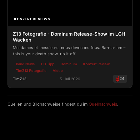
KONZERT REVIEWS
Z13 Fotografie - Dominum Release-Show im LGH
Wacken
Mesdames et messieurs, nous devenons fous. Ba-ma-lam –
this is your death show, rip it off.
Band News
CD Tipp
Dominum
Konzert Review
TimZ13 Fotografie
Video
24
TimZ13
5. Juli 2026
Z13 Fotografie - Dominum Release-Show im LGH Wack
Quellen und Bildnachweise findest du im
Quellnachweis
.