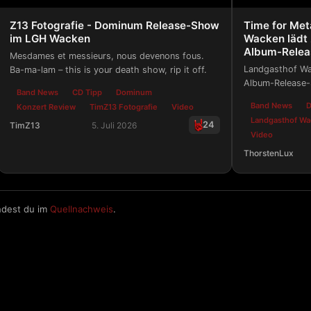
Z13 Fotografie - Dominum Release-Show
Time for Met
im LGH Wacken
Wacken lädt
Album-Relea
Mesdames et messieurs, nous devenons fous.
Landgasthof Wa
Ba-ma-lam – this is your death show, rip it off.
Album-Release-
Band News
CD Tipp
Dominum
Only-Event mit "
Band News
Konzert Review
TimZ13 Fotografie
Video
Landgasthof W
24
TimZ13
5. Juli 2026
Video
Z13 Fotografie - Dominum Release-Show im LGH Wacken
ThorstenLux
Time for Meta
ndest du im
Quellnachweis
.