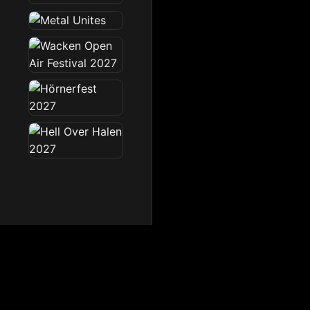
Dark Radio
Die Dark Radio Zone im 
Startseite
News
Sendeplan
Team
Partner