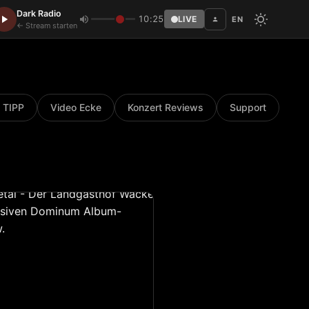
Dark Radio
10:25
LIVE
EN
Disc
← Stream starten
 TIPP
Video Ecke
Konzert Reviews
Support