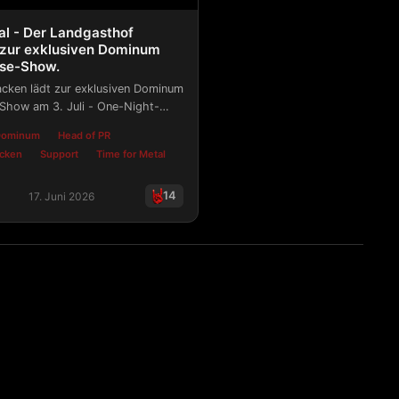
al - Der Landgasthof
 zur exklusiven Dominum
se-Show.
cken lädt zur exklusiven Dominum
Show am 3. Juli - One-Night-
Night Is Calling" in voller Länge!
Dominum
Head of PR
acken
Support
Time for Metal
14
17. Juni 2026
l - Der Landgasthof Wacken lädt zur exklusiven Dominum 