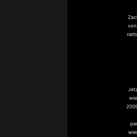
Zack
vo
nett
Jet
wie
2000
pa
wie