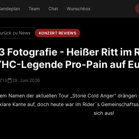
Sendeplan
Team
Chat
Wunschbox
urück zu News
KONZERT REVIEWS
3 Fotografie - Heißer Ritt im 
HC-Legende Pro-Pain auf E
Z13
29. Juni 2026
em Namen der aktuellen Tour „Stone Cold Anger“ drängen si
klare Kante auf, doch heute war im Rider`s Gemeinschafts
sich aus!