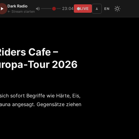
Dark Radio
23:04
LIVE
EN
Disc
← Stream starten
Riders Cafe –
uropa-Tour 2026
ch sofort Begriffe wie Härte, Eis,
sauna angesagt. Gegensätze ziehen