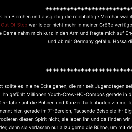
◈◈◈◈◈◈◈◈◈◈◈◈◈◈◈◈◈◈◈◈◈◈◈◈
 ein Bierchen und ausgiebig die reichhaltige Merchauswahl s
n
Out Of Step
war leider nicht mehr in meiner Größe verfüg
e Dame nahm mich kurz in den Arm und fragte mich auf Eng
und ob mir Germany gefalle. Hossa di
◈◈◈◈◈◈◈◈◈◈◈◈◈◈◈◈◈◈◈◈◈◈◈◈
zt sollte es in eine Ecke gehen, die mir seit Jugendtagen seh
 ihn gefühlt Millionen Youth-Crew-HC-Combos gerade in de
er-Jahre auf die Bühnen und Konzerthallenböden zimmert
nennt hier, gerade im 7“-Bereich, Tausende Beispiele ihr E
rodieren diesen Spirit nicht, sie leben ihn und da finden wi
der, denn sie verlassen nur allzu gerne die Bühne, um mit 