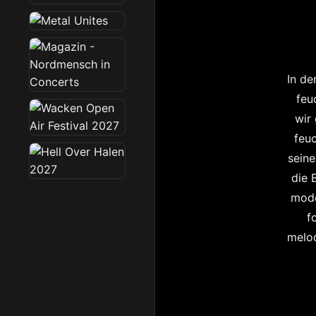
In de
feu
wir
feuc
seine
die 
mode
f
melod