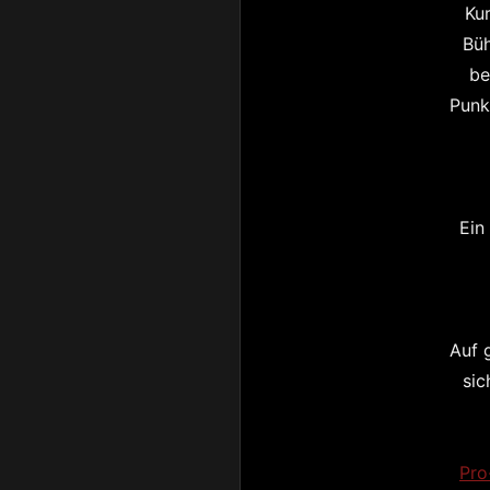
Kur
Büh
be
Punk
Ein
Auf 
sic
Pro