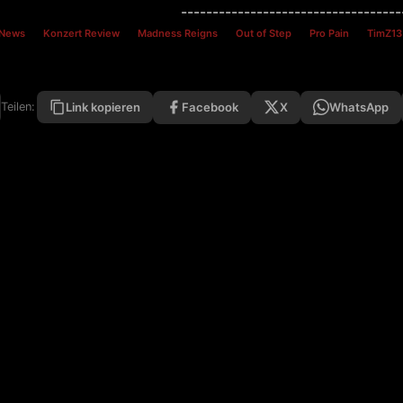
-----------------------------------
 News
Konzert Review
Madness Reigns
Out of Step
Pro Pain
TimZ13
Facebook
X
WhatsApp
Teilen:
Link kopieren