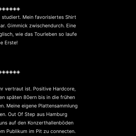
◈◈◈◈◈◈
tudiert. Mein favorisiertes Shirt
bar. Gimmick zwischendurch. Eine
lisch, wie das Tourleben so laufe
e Erste!
◈◈◈◈◈◈
r vertraut ist. Positive Hardcore,
n späten 80ern bis in die frühen
en. Meine eigene Plattensammlung
igen. Out Of Step aus Hamburg
r uns auf den Konzerthallenböden
dem Publikum im Pit zu connecten.