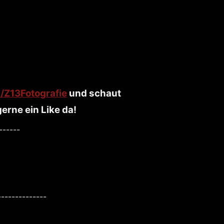
Z13Fotografie
und schaut
erne ein Like da!
------
--------------