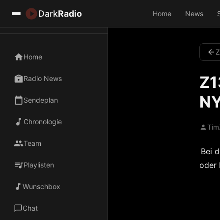
Dark
Radio
Home
News
Z
Home
Z1
Radio News
NY
Sendeplan
Chronologie
Tim
Team
Bei d
oder 
Playlisten
Wunschbox
Chat