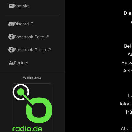
Kontakt
Die
Discord ↗
Facebook Seite ↗
Bei
Facebook Group ↗
A
Auss
Partner
Act
WERBUNG
Dark Radio auf Radio.de hören
I
lokal
fr
Also 