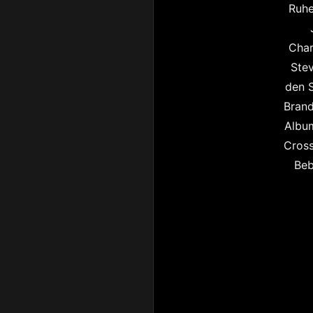
Ruhe
Char
Stev
den S
Brand
Album
Cross
Beb