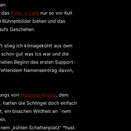
an.
a das
Rider`s Café
nur so vor Kult
nd Bühnenbilder bieten und das
 aufs Geschehen.
t stieg ich klimagekühlt aus dem
m schon gut was los war und die
ziellen Beginn des ersten Support-
i fehlendem Namenseintrag davon,
Jungs von
Madness Reigns
, dem
. hatten die Schlingel doch einfach
, ein bisschen Wildheit an `nem
in.
`nem „kühlen Schattenplatz“ *hust.