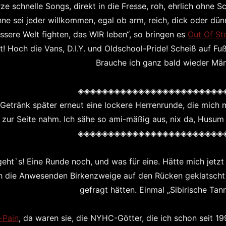
ze schnelle Songs, direkt in die Fresse, roh, ehrlich ohne S
ne sei jeder willkommen, egal ob arm, reich, dick oder dün
ssere Welt fighten, das WIR leben“, so bringen es
Out Of St
t! Hoch die Vans, D.I.Y. und Oldschool-Pride! Scheiß auf Fuß
Brauche ich ganz bald wieder Män
◈◈◈◈◈◈◈◈◈◈◈◈◈◈◈◈◈◈◈◈◈◈◈◈
 Getränk später erneut eine lockere Herrenrunde, die mic
zur Seite nahm. Ich sähe so ami-mäßig aus, nix da, Husum 
◈◈◈◈◈◈◈◈◈◈◈◈◈◈◈◈◈◈◈◈◈◈◈◈
geht`s! Eine Runde noch, und was für eine. Hätte mich jetz
h die Anwesenden Birkenzweige auf den Rücken geklatsch
gefragt hätten. Einmal „Sibirische Tann
-Pain
, da waren sie, die NYHC-Götter, die ich schon seit 1