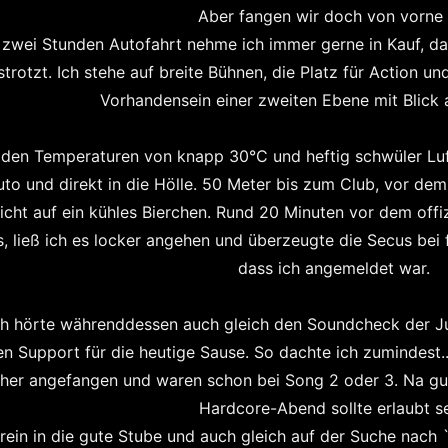
Aber fangen wir doch von vorne 
 zwei Stunden Autofahrt nehme ich immer gerne in Kauf, d
strotzt. Ich stehe auf breite Bühnen, die Platz für Action u
Vorhandensein einer zweiten Ebene mit Blick
 den Temperaturen von knapp 30°C und heftig schwüler Luf
uto und direkt in die Hölle. 50 Meter bis zum Club, vor de
icht auf ein kühles Bierchen. Rund 20 Minuten vor dem offi
s, ließ ich es locker angehen und überzeugte die Secus be
dass ich angemeldet war.
ch hörte währenddessen auch gleich den Soundcheck der 
en Support für die heutige Sause. So dachte ich zumindest..
üher angefangen und waren schon bei Song 2 oder 3. Na gut
Hardcore-Abend sollte erlaubt se
rein in die gute Stube und auch gleich auf der Suche nach 