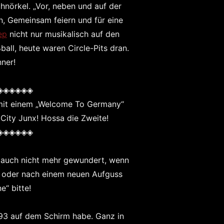
chnörkel. „Vor, neben und auf der
n, Gemeinsam feiern und für eine
ep
nicht nur musikalisch auf den
ball, heute waren Circle-Pits dran.
ner!
◈◈◈◈◈◈
h mit einem „Welcome To Germany“
City Junx! Hossa die Zweite!
◈◈◈◈◈◈
t auch nicht mehr gewundert, wenn
t oder nach einem neuen Aufguss
e“ bitte!
993 auf dem Schirm habe. Ganz in