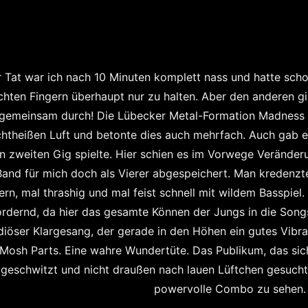
r Tat war ich nach 10 Minuten komplett nass und hatte sc
chten Fingern überhaupt nur zu halten. Aber den anderen 
 gemeinsam durch! Die Lübecker Metal-Formation Madness R
htheißen Luft und betonte dies auch mehrfach. Auch gab es 
n zweiten Gig spielte. Hier schien es im Vorwege Verände
Band für mich doch als Vierer abgespeichert. Man kredenz
rn, mal thrashig und mal feist schnell mit wildem Basspiel
ordernd, da hier das gesamte Können der Jungs in die Son
iöser Klargesang, der gerade in den Höhen ein gutes Vibrat
Mosh Parts. Eine wahre Wundertüte. Das Publikum, das sic
geschwitzt und nicht draußen nach lauen Lüftchen gesucht
powervolle Combo zu sehen.