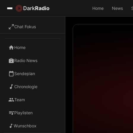
Dark
Radio
Home
News
Chat Fokus
Home
Radio News
Sendeplan
Chronologie
Team
Playlisten
Wunschbox