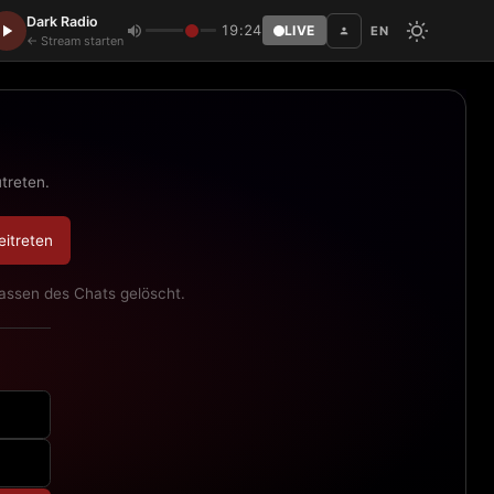
Dark Radio
19:24
LIVE
EN
Disc
← Stream starten
treten.
eitreten
assen des Chats gelöscht.