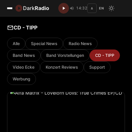
Dark
Radio
14:32
EN
Disc
CD - TIPP
Alle
Special News
Radio News
Band News
Band Vorstellungen
CD - TIPP
Video Ecke
Konzert Reviews
Support
Werbung