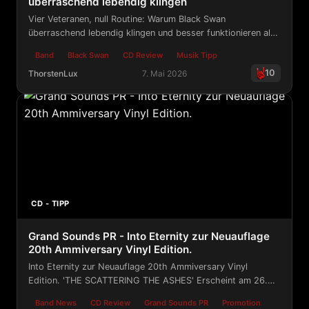
überraschend lebendig klingen
Vier Veteranen, null Routine: Warum Black Swan
überraschend lebendig klingen und besser funktionieren als
viele andere Supergroups
Band
Black Swan
CD Review
Musik Tipp
10
ThorstenLux
7. Mai 2026
Vier Veteranen, null Routine: Warum Black Swan überra
CD - TIPP
Grand Sounds PR - Into Eternity zur Neuauflage
20th Ammiversary Vinyl Edition.
Into Eternity zur Neuauflage 20th Ammiversary Vinyl
Edition. 'THE SCATTERING THE ASHES' Erscheint am 26.
Juni.
Band News
CD Review
Grand Sounds PR
Promotion