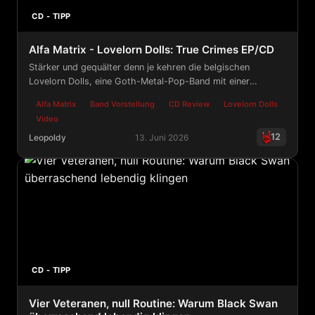
CD - TIPP
Alfa Matrix - Lovelorn Dolls: True Crimes EP/CD
Stärker und gequälter denn je kehren die belgischen
Lovelorn Dolls, eine Goth-Metal-Pop-Band mit einer
Sängerin, mit „True Crimes“ zurück.
Alfa Matrix
Band Vorstellung
CD Review
Lovelorn Dolls
Video
12
Leopoldy
13. Juni 2026
Alfa Matrix - Lovelorn Dolls: True Crimes EP/CD
CD - TIPP
Vier Veteranen, null Routine: Warum Black Swan