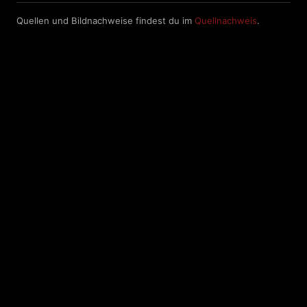
Quellen und Bildnachweise findest du im
Quellnachweis
.
Dark
Die Dark Radio Zone im Netz - Rock - Metal -