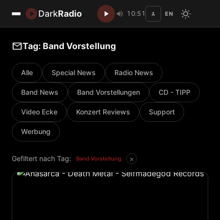
Dark
Radio
10:51
EN
Disc
Tag: Band Vorstellung
Alle
Special News
Radio News
Band News
Band Vorstellungen
CD - TIPP
Video Ecke
Konzert Reviews
Support
Werbung
×
Gefiltert nach Tag:
Band Vorstellung