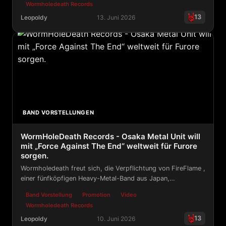
Wormholedeath Records
Streaming-Plattformen verfügbar ist.
13
Leopoldy
13. Juni 2026
WormHoleDeath Records - Dali Van Gogh setzt die Roadki
BAND VORSTELLUNGEN
WormHoleDeath Records - Osaka Metal Unit will
mit „Force Against The End“ weltweit für Furore
sorgen.
Wormholedeath freut sich, die Verpflichtung von FireFlame ,
einer fünfköpfigen Heavy-Metal-Band aus Japan,
bekanntzugeben. Das Label wird ihr Debütalbum „ Force
Band Vorstellung
Promotion
Video
Against The End“ veröffentlichen.
Wormholedeath Records
13
Leopoldy
10. Juni 2026