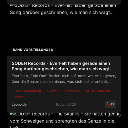
WormHoleDeath Records - Osaka Metal Unit will mit „Fo
BAND VORSTELLUNGEN
SODEH Records - EverFelt haben gerade einen
Song darüber geschrieben, wie man sich wagt...
EverFelt’s „Epic One“ fordert dich auf, noch weiter zu gehen,
über die Grenze dessen hinaus, was sich sicher anfühlt,
hinein in die Grauzone, wo dein wahres Ich auf dich wartet.
Band Vorstellung
Everfelt
Promotion
SODEH Records
Video
11
Leopoldy
9. Juni 2026
SODEH Records - EverFelt haben gerade einen Song dar