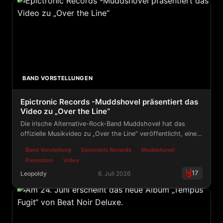
Grimor - Dark Gothic Metal mit operatischer Note!
BAND VORSTELLUNGEN
Epictronic Records -Muddshovel präsentiert das
Video zu „Over the Line“
Die irische Alternative-Rock-Band Muddshovel hat das
offizielle Musikvideo zu „Over the Line“ veröffentlicht, einem
Song aus ihrem Album Little White Hair , das jetzt über
Band Vorstellung
Epictronic Records
Muddshovel
Epictronic erhältlich ist.
Promotion
Video
17
Leopoldy
6. Juli 2026
Epictronic Records -Muddshovel präsentiert das Video 