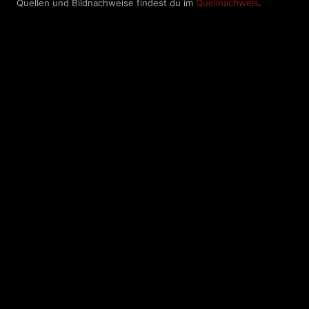
Quellen und Bildnachweise findest du im
Quellnachweis
.
Dark
Die Dark Radio Zone im Netz - Rock - Metal -
Radio
Hardrock and More · 24/7 On Air