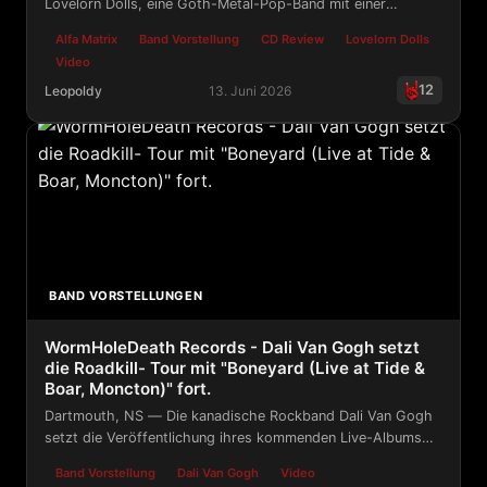
Lovelorn Dolls, eine Goth-Metal-Pop-Band mit einer
Sängerin, mit „True Crimes“ zurück.
Alfa Matrix
Band Vorstellung
CD Review
Lovelorn Dolls
Video
12
Leopoldy
13. Juni 2026
Alfa Matrix - Lovelorn Dolls: True Crimes EP/CD
BAND VORSTELLUNGEN
WormHoleDeath Records - Dali Van Gogh setzt
die Roadkill- Tour mit "Boneyard (Live at Tide &
Boar, Moncton)" fort.
Dartmouth, NS — Die kanadische Rockband Dali Van Gogh
setzt die Veröffentlichung ihres kommenden Live-Albums
Roadkill mit der Veröffentlichung von "Boneyard (Live at
Band Vorstellung
Dali Van Gogh
Video
Tide & Boar, Moncton)" fort, das ab sofort auf allen