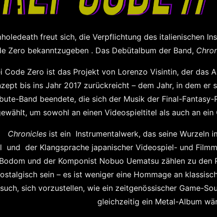
oledeath freut sich, die Verpflichtung des italienischen I
e Zero bekanntzugeben . Das Debütalbum der Band,
Chron
i Code Zero ist das Projekt von Lorenzo Visintin, der das
zept bis ins Jahr 2017 zurückreicht – dem Jahr, in dem er se
ibute-Band beendete, die sich der Musik der Final-Fantas
ewählt, um sowohl an einen Videospieltitel als auch an ei
Chronicles
ist ein Instrumentalwerk, das seine Wurzeln 
l und der Klangsprache japanischer Videospiel- und Filmmu
 Bodom und der Komponist Nobuo Uematsu zählen zu den Re
ostalgisch sein – es ist weniger eine Hommage an klassisch
such, sich vorzustellen, wie ein zeitgenössischer Game-So
gleichzeitig ein Metal-Album wä