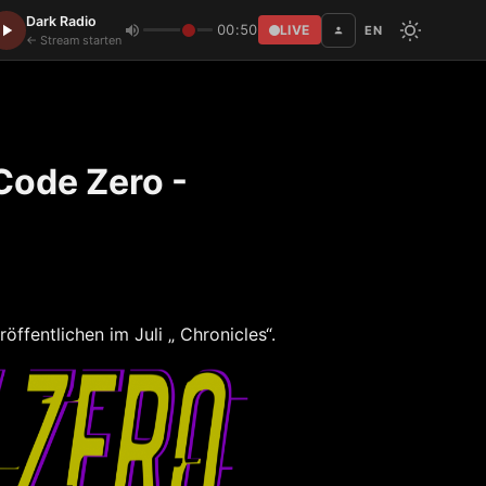
Dark Radio
00:50
LIVE
EN
Disc
← Stream starten
Code Zero -
öffentlichen im Juli „ Chronicles“.