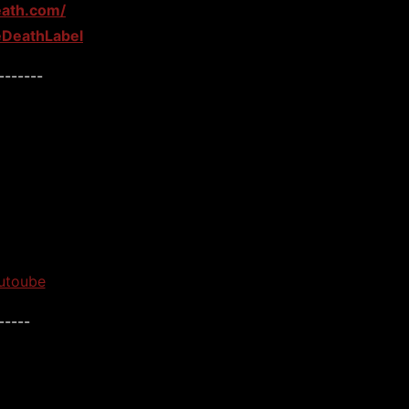
eath.com/
DeathLabel
-------
utoube
-----