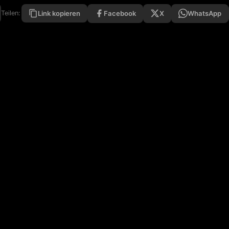
Facebook
X
WhatsApp
Teilen:
Link kopieren
Netz - Rock - Metal - Hardrock and More · 24/7 On Air
Quellnachweis
Kontakt
Impressum
Datenschutz
Discord ↗