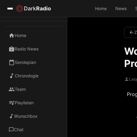
Dark
Radio
Home
News
Z
Home
Wo
Radio News
Pr
Sendeplan
Chronologie
Leo
Team
Prog
Playlisten
Wunschbox
Chat