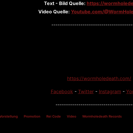
Text - Bild Quelle:
https://wormholed
Video Quelle:
Youtube.com/@WormHole
---------------------------------------
https://wormholedeath.com/
Facebook
-
Twitter
-
Instagram
-
Yo
-------------------------------------
Vorstellung
Promotion
Rei Code
Video
Wormholedeath Records