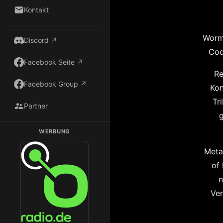
Kontakt
Wormh
Discord ↗
Cod
Facebook Seite ↗
Re
Facebook Group ↗
Kon
Tr
Partner
g
WERBUNG
Dark Radio auf Radio.de hören
Meta
of
n
Ver