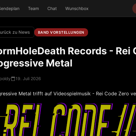
Sendeplan
Team
Chat
Wunschbox
urück zu News
BAND VORSTELLUNGEN
rmHoleDeath Records - Rei 
ogressive Metal
poldy
19. Juli 2026
ressive Metal trifft auf Videospielmusik - Rei Code Zero ver