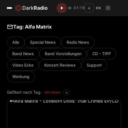
Dark
Radio
01:19
EN
Disc
Tag: Alfa Matrix
Alle
Special News
Radio News
Band News
Band Vorstellungen
CD - TIPP
Video Ecke
Konzert Reviews
Support
Werbung
×
Gefiltert nach Tag:
Alfa Matrix