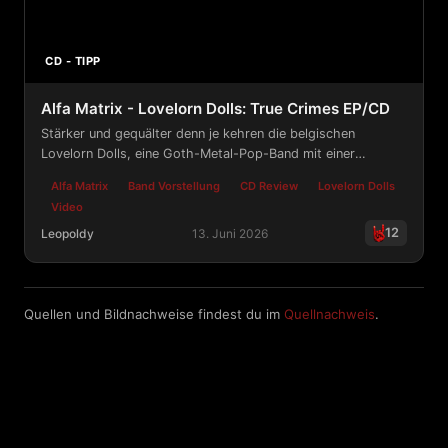
CD - TIPP
Alfa Matrix - Lovelorn Dolls: True Crimes EP/CD
Stärker und gequälter denn je kehren die belgischen
Lovelorn Dolls, eine Goth-Metal-Pop-Band mit einer
Sängerin, mit „True Crimes“ zurück.
Alfa Matrix
Band Vorstellung
CD Review
Lovelorn Dolls
Video
12
Leopoldy
13. Juni 2026
Alfa Matrix - Lovelorn Dolls: True Crimes EP/CD
Quellen und Bildnachweise findest du im
Quellnachweis
.