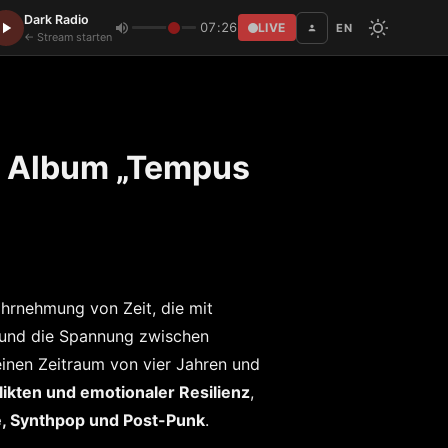
Dark Radio
07:26
LIVE
EN
Disc
← Stream starten
e Album „Tempus
ahrnehmung von Zeit, die mit
 und die Spannung zwischen
inen Zeitraum von vier Jahren und
likten und emotionaler Resilienz
,
, Synthpop und Post-Punk
.