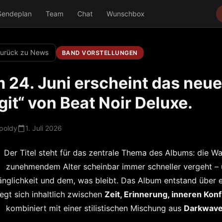
Sendeplan
Team
Chat
Wunschbox
urück zu News
BAND VORSTELLUNGEN
 24. Juni erscheint das neu
git“ von Beat Noir Deluxe.
poldy
1. Juli 2026
Der Titel steht für das zentrale Thema des Albums: die W
zunehmendem Alter scheinbar immer schneller vergeht –
nglichkeit und dem, was bleibt.
Das Album entstand über e
gt sich inhaltlich zwischen
Zeit, Erinnerung, inneren Konf
kombiniert mit einer stilistischen Mischung aus
Darkwave