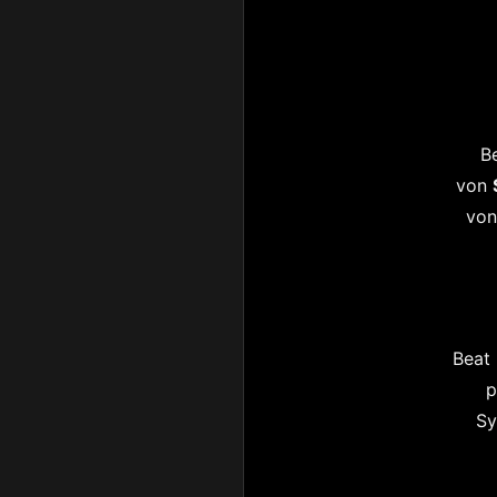
Be
von
von
Beat 
p
Sy