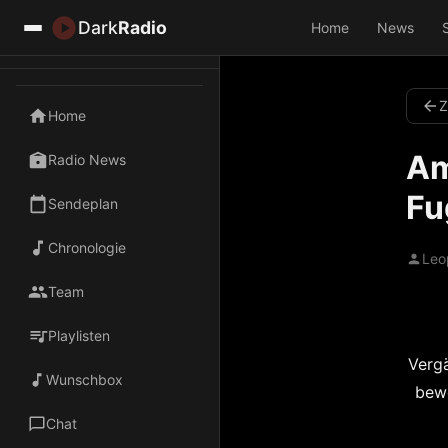
Dark
Radio
Home
News
Z
Home
Am
Radio News
Fu
Sendeplan
Chronologie
Leo
Team
Playlisten
Vergä
Wunschbox
bewe
Chat