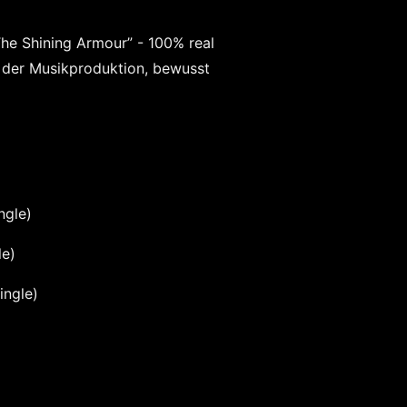
e Shining Armour” - 100% real
n der Musikproduktion, bewusst
ngle)
le)
ingle)
6