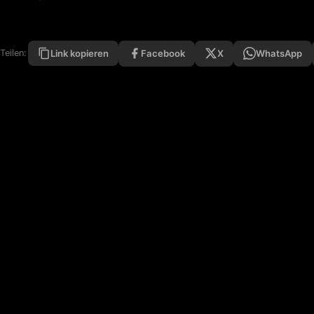
Facebook
X
WhatsApp
Teilen:
Link kopieren
Netz - Rock - Metal - Hardrock and More · 24/7 On Air