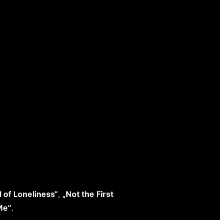
 of Loneliness“
,
„Not the First
Me“
.