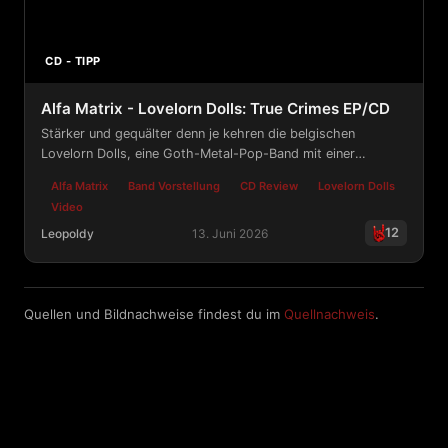
CD - TIPP
Alfa Matrix - Lovelorn Dolls: True Crimes EP/CD
Stärker und gequälter denn je kehren die belgischen
Lovelorn Dolls, eine Goth-Metal-Pop-Band mit einer
Sängerin, mit „True Crimes“ zurück.
Alfa Matrix
Band Vorstellung
CD Review
Lovelorn Dolls
Video
12
Leopoldy
13. Juni 2026
Alfa Matrix - Lovelorn Dolls: True Crimes EP/CD
Quellen und Bildnachweise findest du im
Quellnachweis
.