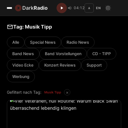
Dark
Radio
04:12
EN
Disc
Tag: Musik Tipp
Alle
Special News
Radio News
Band News
Band Vorstellungen
CD - TIPP
Video Ecke
Konzert Reviews
Support
Werbung
×
Gefiltert nach Tag:
Musik Tipp