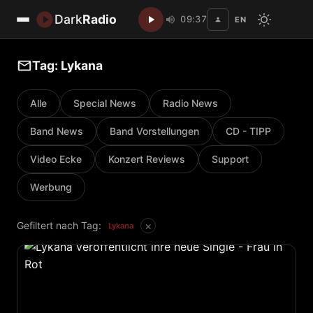
Dark
Radio
09:37
EN
Disc
Tag: Lykana
Alle
Special News
Radio News
Band News
Band Vorstellungen
CD - TIPP
Video Ecke
Konzert Reviews
Support
Werbung
×
Gefiltert nach Tag:
Lykana