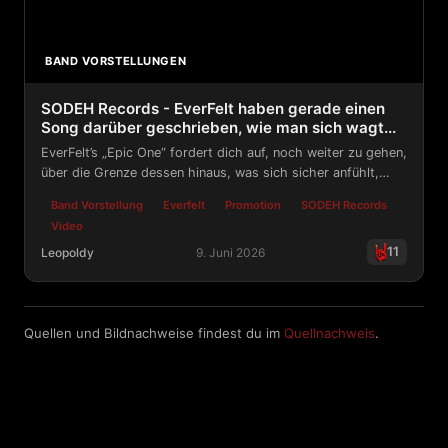
BAND VORSTELLUNGEN
SODEH Records - EverFelt haben gerade einen
Song darüber geschrieben, wie man sich wagt...
EverFelt’s „Epic One“ fordert dich auf, noch weiter zu gehen,
über die Grenze dessen hinaus, was sich sicher anfühlt,
hinein in die Grauzone, wo dein wahres Ich auf dich wartet.
Band Vorstellung
Everfelt
Promotion
SODEH Records
Video
11
Leopoldy
9. Juni 2026
SODEH Records - EverFelt haben gerade einen Song dar
Quellen und Bildnachweise findest du im
Quellnachweis
.