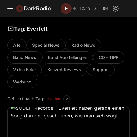
Dark
Radio
13:13
EN
Disc
Tag: Everfelt
Alle
Special News
Radio News
Band News
Band Vorstellungen
CD - TIPP
Video Ecke
Konzert Reviews
Support
Werbung
×
Gefiltert nach Tag:
Everfelt