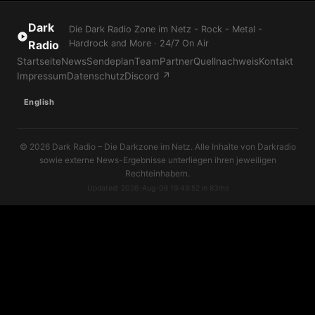
Dark
Die Dark Radio Zone im Netz - Rock - Metal -
Radio
Hardrock and More · 24/7 On Air
Startseite
News
Sendeplan
Team
Partner
Quellnachweis
Kontakt
Impressum
Datenschutz
Discord ↗
English
© 2026 Dark Radio – Die Darkzone im Netz. Alle Inhalte von Darkradio
sowie externe News-Ergebnisse unterliegen ihren jeweiligen
Rechteinhabern.
Updated: 2026-Aug-06 19:49:52 in 83ms