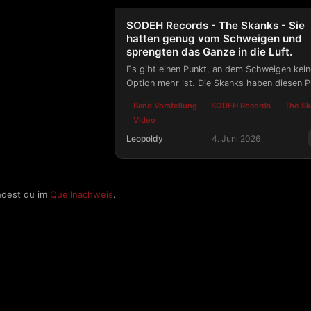
SODEH Records - The Skanks - Sie
hatten genug vom Schweigen und
sprengten das Ganze in die Luft.
Es gibt einen Punkt, an dem Schweigen kei
Option mehr ist. Die Skanks haben diesen 
erreicht, und Turn ist das, was auf der ande
Band Vorstellung
SODEH Records
The Sk
Seite herauskam.
Video
Leopoldy
4. Juni 2026
SODEH Records - The Skanks - Sie h
ndest du im
Quellnachweis
.