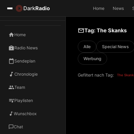
Dark
Radio
Home
News
Tag: The Skanks
Home
Alle
Special News
Radio News
Werbung
Sendeplan
Chronologie
Gefiltert nach Tag:
The Skank
Team
Playlisten
Wunschbox
Chat