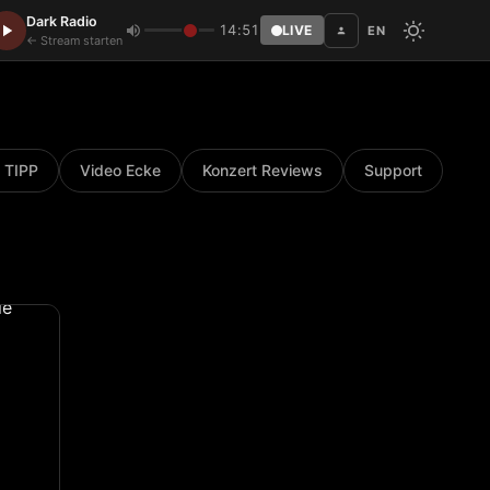
Dark Radio
14:51
LIVE
EN
Disc
← Stream starten
 TIPP
Video Ecke
Konzert Reviews
Support