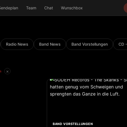
Sendeplan
Team
Chat
Wunschbox
Radio News
Band News
Band Vorstellungen
CD -
×
s
BAND VORSTELLUNGEN