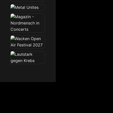
Dark Radio
Die Dark Radio Zone im 
Startseite
News
Sendeplan
Team
Partner