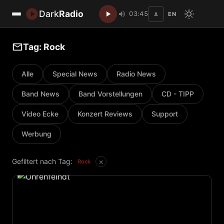
Dark
Radio
03:45
EN
Disc
Tag: Rock
Alle
Special News
Radio News
Band News
Band Vorstellungen
CD - TIPP
Video Ecke
Konzert Reviews
Support
Werbung
×
Gefiltert nach Tag:
Rock