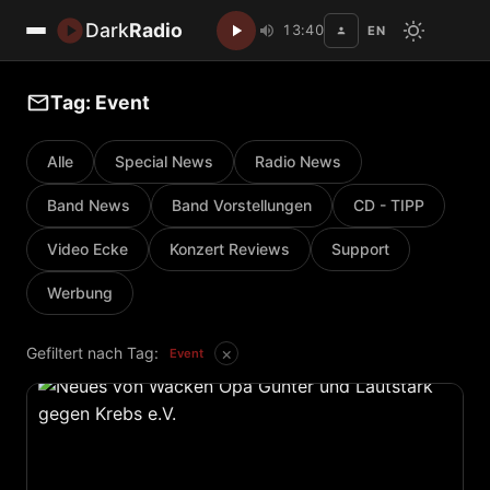
Dark
Radio
13:40
EN
Disc
Tag: Event
Alle
Special News
Radio News
Band News
Band Vorstellungen
CD - TIPP
Video Ecke
Konzert Reviews
Support
Werbung
×
Gefiltert nach Tag:
Event