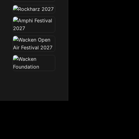
Dark Radio
Die Dark Radio Zone im 
Startseite
News
Sendeplan
Team
Partner