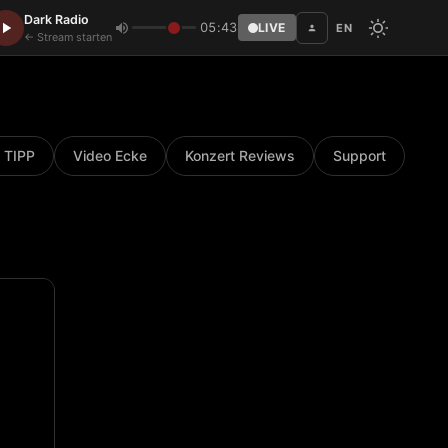
Dark Radio
05:43
LIVE
EN
Disc
← Stream starten
 TIPP
Video Ecke
Konzert Reviews
Support