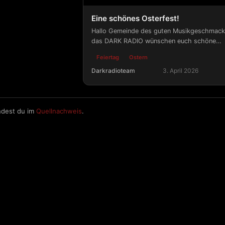
Eine schönes Osterfest!
Hallo Gemeinde des guten Musikgeschmack
das DARK RADIO wünschen euch schöne
(F)eiertage und natürlich ein Nest voller dic
Feiertag
Ostern
Eier.
Darkradioteam
3. April 2026
Eine schönes Osterfest!
ndest du im
Quellnachweis
.