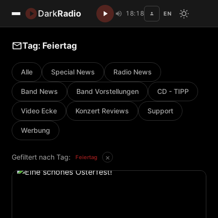
Dark
Radio
18:18
EN
Disc
Tag: Feiertag
Alle
Special News
Radio News
Band News
Band Vorstellungen
CD - TIPP
Video Ecke
Konzert Reviews
Support
Werbung
×
Gefiltert nach Tag:
Feiertag