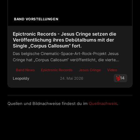
BAND VORSTELLUNGEN
Epictronic Records - Jesus Cringe setzen die
Veröffentlichung ihres Debütalbums mit der
Single „Corpus Callosum“ fort.
Das belgische Cinematic-Space-Art-Rock-Projekt Jesus
Cringe hat „Corpus Callosum“ veröffentlicht, die vierte
Single aus ihrem kommenden Debütalbum bei Epictronic
Band News
Epictronic Records
Jesus Cringe
Video
Records.
14
Leopoldy
24. Mai 2026
Epictronic Records - Jesus Cringe setzen die Veröffent
Quellen und Bildnachweise findest du im
Quellnachweis
.