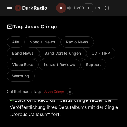
Dark
Radio
13:09
EN
Disc
Tag: Jesus Cringe
Alle
Special News
Radio News
Band News
Band Vorstellungen
CD - TIPP
Video Ecke
Konzert Reviews
Support
Werbung
×
Gefiltert nach Tag:
Jesus Cringe