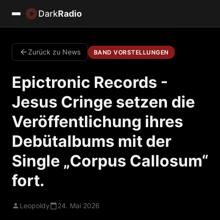
Dark
Radio
Zurück zu News
BAND VORSTELLUNGEN
Epictronic Records -
Jesus Cringe setzen die
Veröffentlichung ihres
Debütalbums mit der
Single „Corpus Callosum“
fort.
Leopoldy
24. Mai 2026