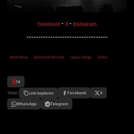
Facebook
-
X
-
Instagram
----------------------------------
Band News
Epictronic Records
Jesus Cringe
Video
14
Facebook
X
Teilen:
Link kopieren
WhatsApp
Telegram