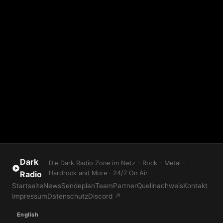
Dark
Die Dark Radio Zone im Netz - Rock - Metal -
Radio
Hardrock and More · 24/7 On Air
Startseite
News
Sendeplan
Team
Partner
Quellnachweis
Kontakt
Impressum
Datenschutz
Discord ↗
English