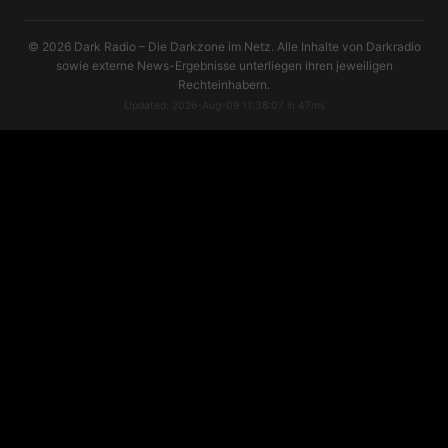
© 2026 Dark Radio – Die Darkzone im Netz. Alle Inhalte von Darkradio
sowie externe News-Ergebnisse unterliegen ihren jeweiligen
Rechteinhabern.
Updated: 2026-Aug-09 11:38:07 in 47ms