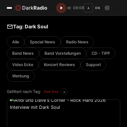
Dark
Radio
09:08
EN
Disc
Tag: Dark Soul
Alle
Special News
Radio News
Band News
Band Vorstellungen
CD - TIPP
Video Ecke
Konzert Reviews
Support
Werbung
×
Gefiltert nach Tag:
Dark Soul