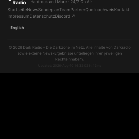
Radio
Hardrock and More · 24/7 On Air
Startseite
News
Sendeplan
Team
Partner
Quellnachweis
Kontakt
Impressum
Datenschutz
Discord ↗
English
© 2026 Dark Radio – Die Darkzone im Netz. Alle Inhalte von Darkradio
sowie externe News-Ergebnisse unterliegen ihren jeweiligen
Rechteinhabern.
Updated: 2026-Aug-10 14:32:02 in 43ms