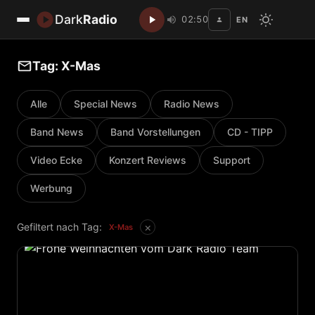
Dark
Radio
02:50
EN
Disc
Tag: X-Mas
Alle
Special News
Radio News
Band News
Band Vorstellungen
CD - TIPP
Video Ecke
Konzert Reviews
Support
Werbung
×
Gefiltert nach Tag:
X-Mas