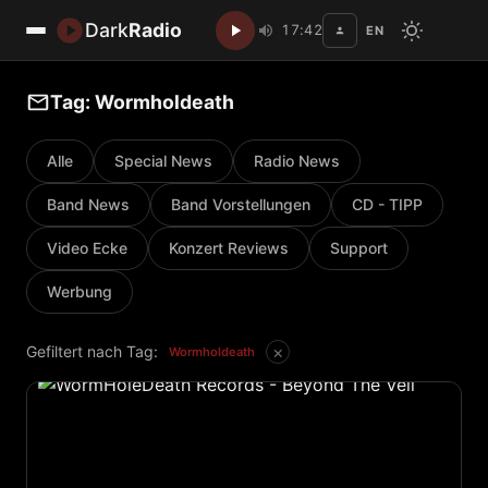
Dark
Radio
17:42
EN
Disc
Tag: Wormholdeath
Alle
Special News
Radio News
Band News
Band Vorstellungen
CD - TIPP
Video Ecke
Konzert Reviews
Support
Werbung
×
Gefiltert nach Tag:
Wormholdeath