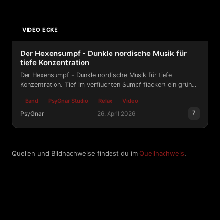
VIDEO ECKE
Der Hexensumpf - Dunkle nordische Musik für
tiefe Konzentration
Der Hexensumpf - Dunkle nordische Musik für tiefe
Konzentration. Tief im verfluchten Sumpf flackert ein grünes
Licht. Das Ritual hat begonnen. 💀 Diese dunkle, okkulte
Band
PsyGnar Studio
Relax
Video
Atmosphäre ist perfekt...
7
PsyGnar
26. April 2026
Der Hexensumpf - Dunkle nordische Musik für tiefe Kon
Quellen und Bildnachweise findest du im
Quellnachweis
.