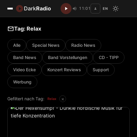
Dark
Radio
11:01
EN
Disc
Tag: Relax
Alle
Special News
Radio News
Band News
Band Vorstellungen
CD - TIPP
Video Ecke
Konzert Reviews
Support
Werbung
×
Gefiltert nach Tag:
Relax