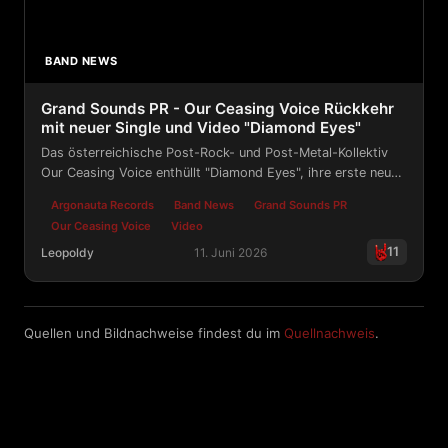
BAND NEWS
Grand Sounds PR - Our Ceasing Voice Rückkehr
mit neuer Single und Video "Diamond Eyes"
Das österreichische Post-Rock- und Post-Metal-Kollektiv
Our Ceasing Voice enthüllt "Diamond Eyes", ihre erste neue
Musik seit 2017 und das Auftaktkapitel einer neuen kreativen
Argonauta Records
Band News
Grand Sounds PR
Ära.
Our Ceasing Voice
Video
11
Leopoldy
11. Juni 2026
Grand Sounds PR - Our Ceasing Voice Rückkehr mit neu
Quellen und Bildnachweise findest du im
Quellnachweis
.