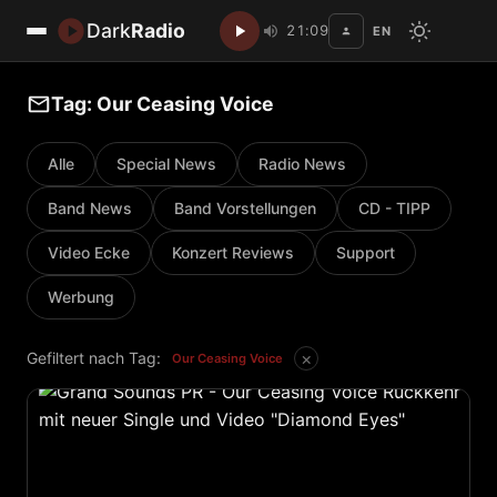
Dark
Radio
21:09
EN
Disc
Tag: Our Ceasing Voice
Alle
Special News
Radio News
Band News
Band Vorstellungen
CD - TIPP
Video Ecke
Konzert Reviews
Support
Werbung
×
Gefiltert nach Tag:
Our Ceasing Voice