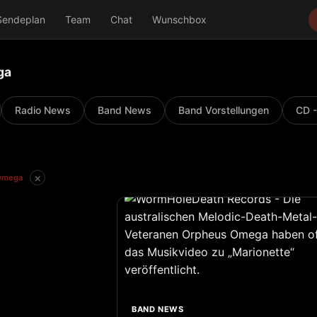
Sendeplan
Team
Chat
Wunschbox
ga
Radio News
Band News
Band Vorstellungen
CD -
×
Omega
BAND NEWS