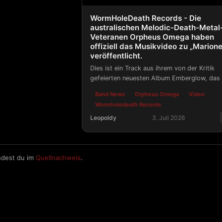
WormHoleDeath Records - Die
australischen Melodic-Death-Metal
Veteranen Orpheus Omega haben
offiziell das Musikvideo zu „Marione
veröffentlicht.
Dies ist ein Track aus ihrem von der Kritik
gefeierten neuesten Album Emberglow, das 
über Wormholedeath Records erhältlich ist.
Band News
Orpheus Omega
Video
Wormholedeath Records
Leopoldy
3. Juli 2026
WormHoleDeath Records - Die austral
ndest du im
Quellnachweis
.