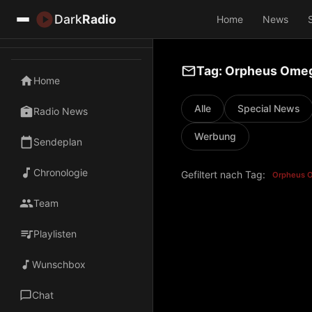
Dark
Radio
Home
News
Tag: Orpheus Ome
Home
Alle
Special News
Radio News
Werbung
Sendeplan
Chronologie
Gefiltert nach Tag:
Orpheus 
Team
Playlisten
Wunschbox
Chat