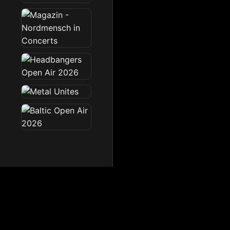
Dark Radio
Die Dark Radio Zone im 
Startseite
News
Sendeplan
Team
Partner