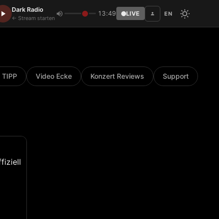
Dark Radio
13:49
LIVE
EN
Disc
← Stream starten
 TIPP
Video Ecke
Konzert Reviews
Support