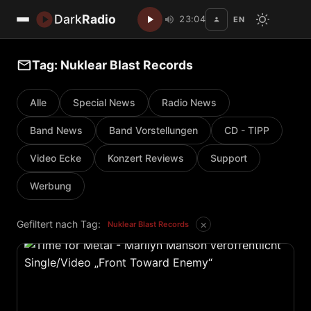
Dark
Radio
23:04
EN
Disc
Tag: Nuklear Blast Records
Alle
Special News
Radio News
Band News
Band Vorstellungen
CD - TIPP
Video Ecke
Konzert Reviews
Support
Werbung
×
Gefiltert nach Tag:
Nuklear Blast Records