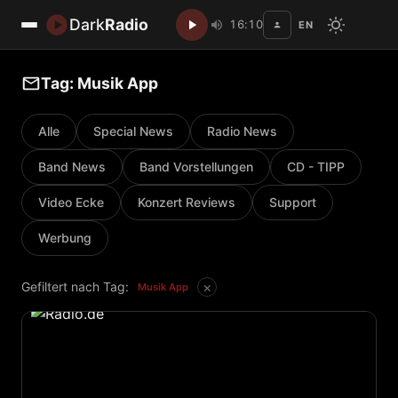
Dark
Radio
16:10
EN
Disc
Tag: Musik App
Alle
Special News
Radio News
Band News
Band Vorstellungen
CD - TIPP
Video Ecke
Konzert Reviews
Support
Werbung
×
Gefiltert nach Tag:
Musik App