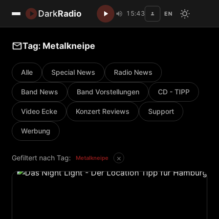
Dark
Radio
15:43
EN
Disc
Tag: Metalkneipe
Alle
Special News
Radio News
Band News
Band Vorstellungen
CD - TIPP
Video Ecke
Konzert Reviews
Support
Werbung
×
Gefiltert nach Tag:
Metalkneipe