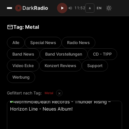
Dark
Radio
11:52
EN
Disc
Tag: Metal
Alle
Special News
Radio News
Band News
Band Vorstellungen
CD - TIPP
Video Ecke
Konzert Reviews
Support
Werbung
×
Gefiltert nach Tag:
Metal