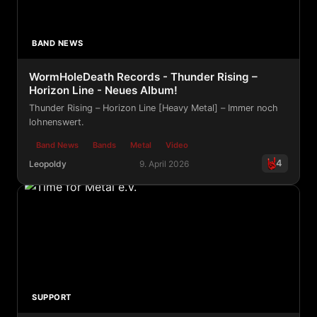
BAND NEWS
WormHoleDeath Records - Thunder Rising –
Horizon Line - Neues Album!
Thunder Rising – Horizon Line [Heavy Metal] – Immer noch
lohnenswert.
Band News
Bands
Metal
Video
4
Leopoldy
9. April 2026
WormHoleDeath Records - Thunder Rising – Horizon Li
SUPPORT