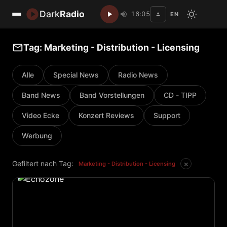
Dark
Radio
16:05
EN
Disc
Tag: Marketing - Distribution - Licensing
Alle
Special News
Radio News
Band News
Band Vorstellungen
CD - TIPP
Video Ecke
Konzert Reviews
Support
Werbung
×
Gefiltert nach Tag:
Marketing - Distribution - Licensing