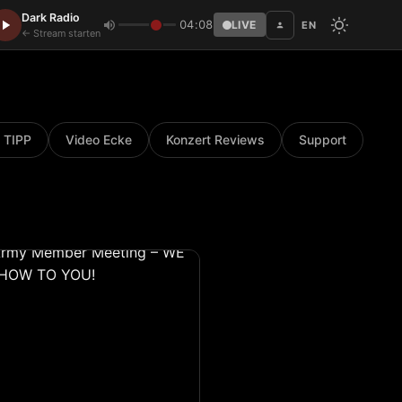
Dark Radio
04:08
LIVE
EN
Disc
← Stream starten
 TIPP
Video Ecke
Konzert Reviews
Support