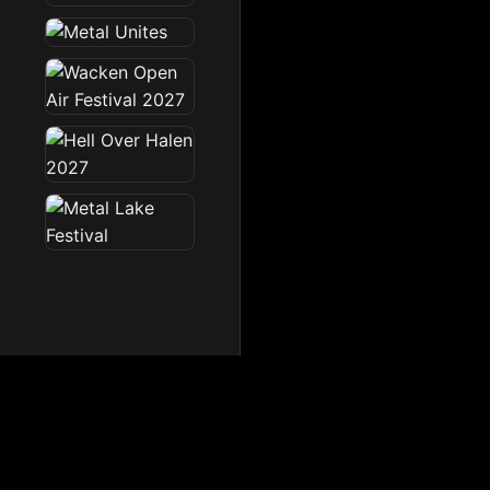
Dark Radio
Die Dark Radio Zone im 
Startseite
News
Sendeplan
Team
Partner