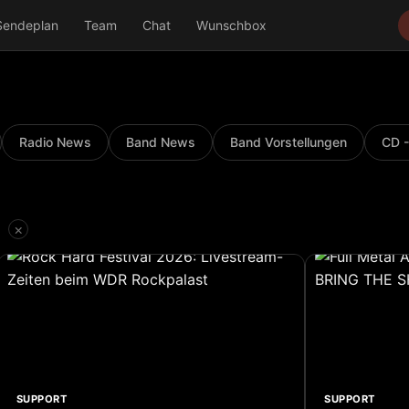
Sendeplan
Team
Chat
Wunschbox
Radio News
Band News
Band Vorstellungen
CD -
×
SUPPORT
SUPPORT