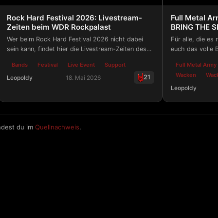
Rock Hard Festival 2026: Livestream-
Full Metal 
Zeiten beim WDR Rockpalast
BRING THE 
Wer beim Rock Hard Festival 2026 nicht dabei
Für alle, die es
sein kann, findet hier die Livestream-Zeiten des
euch das volle 
WDR Rockpalast.
15.05.2026 der 
Bands
Festival
Live Event
Support
Full Metal Army
Wacken
Wack
21
Leopoldy
18. Mai 2026
Leopoldy
Rock Hard Festival 2026: Livestream-Zeiten beim WDR Roc
Full Metal Ar
ndest du im
Quellnachweis
.