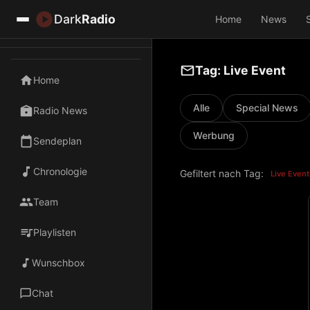
Dark
Radio
Home
News
Tag: Live Event
Home
Alle
Special News
Radio News
Werbung
Sendeplan
Chronologie
Gefiltert nach Tag:
Live Event
Team
Playlisten
Wunschbox
Chat