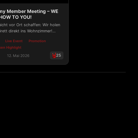
Army Member Meeting – WE
SHOW TO YOU!
 nicht vor Ort schaffen: Wir holen
Brett direkt ins Wohnzimmer!
Livestream für euch!
Live Event
Promotion
en Highlight
25
12. Mai 2026
kpalast
my Member Meeting – WE BRING THE SHOW TO YOU!