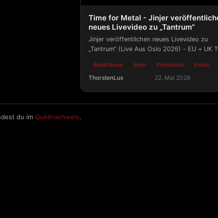
Time for Metal - Jinjer veröffentlic
neues Livevideo zu „Tantrum“
Jinjer veröffentlichen neues Livevideo zu
„Tantrum“ (Live Aus Oslo 2026) - EU + UK 
als Special Guest für Spiritbox startet im
Band News
Jinjer
Promotion
Video
September.
ThorstenLux
22. Mai 2026
Time for Metal - Jinjer veröffentlich
ndest du im
Quellnachweis
.