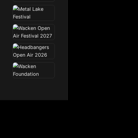
Dark Radio
Die Dark Radio Zone im 
Startseite
News
Sendeplan
Team
Partner