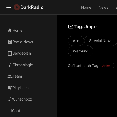
Dark
Radio
Home
News
Tag: Jinjer
Home
Alle
Special News
Radio News
Werbung
Sendeplan
Chronologie
×
Gefiltert nach Tag:
Jinjer
Team
Playlisten
Wunschbox
Chat