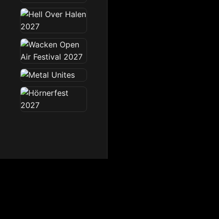
Dark Radio
Die Dark Radio Zone im 
Startseite
News
Sendeplan
Team
Partner