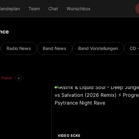
Sendeplan
Team
Chat
Wunschbox
ance
Radio News
Band News
Band Vorstellungen
CD -
×
 Trance
VIDEO ECKE