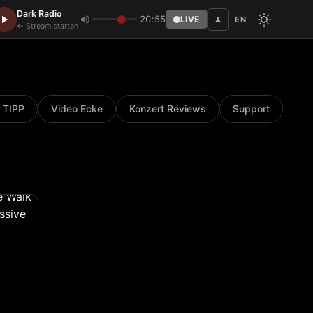
Dark Radio
20:55
LIVE
EN
Disc
← Stream starten
 TIPP
Video Ecke
Konzert Reviews
Support