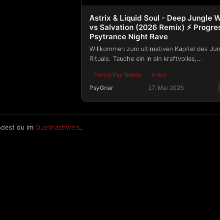
Astrix & Liquid Soul - Deep Jungle 
vs Salvation (2026 Remix) ⚡ Progre
Psytrance Night Rave
Willkommen zum ultimativen Kapitel des Jun
Rituals. Tauche ein in ein kraftvolles,
energiegeladenes Refugium, in dem die tiefe
Forest Psy Trance
Video
tribalen Mysterien des Dschungels auf die
PsyGnar
27. Mai 2026
pulsierende, euphorische Erlösung des mo
Progressive Psytrance treffen.
Astrix & Liquid Soul - Deep Jungle W
ndest du im
Quellnachweis
.