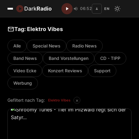
Dark
Radio
06:52
EN
Disc
Tag: Elektro Vibes
Alle
Special News
Radio News
Band News
Band Vorstellungen
CD - TIPP
Video Ecke
Konzert Reviews
Support
Werbung
×
Gefiltert nach Tag:
Elektro Vibes