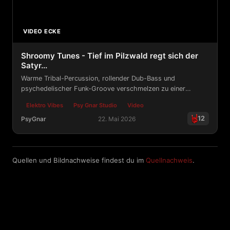
VIDEO ECKE
Shroomy Tunes - Tief im Pilzwald regt sich der
Satyr...
Warme Tribal-Percussion, rollender Dub-Bass und
psychedelischer Funk-Groove verschmelzen zu einer
nahtlosen, einstündigen Reise.
Elektro Vibes
Psy Gnar Studio
Video
12
PsyGnar
22. Mai 2026
Shroomy Tunes - Tief im Pilzwald regt sich der Satyr...
Quellen und Bildnachweise findest du im
Quellnachweis
.