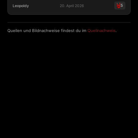
5
Leopoldy
20. April 2026
CMM Consulting for Musik and Media - Neues Album 
Quellen und Bildnachweise findest du im
Quellnachweis
.