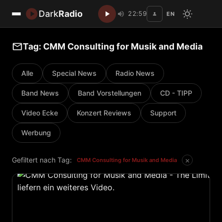
Dark
Radio
22:59
EN
Disc
Tag: CMM Consulting for Musik and Media
Alle
Special News
Radio News
Band News
Band Vorstellungen
CD - TIPP
Video Ecke
Konzert Reviews
Support
Werbung
×
Gefiltert nach Tag:
CMM Consulting for Musik and Media