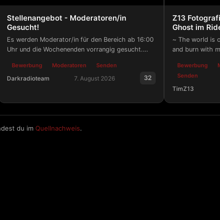
Stellenangebot - Moderatoren/in
Z13 Fotograf
Gesucht!
Ghost im Rid
Es werden Moderator/in für den Bereich ab 16:00
~ The world is o
Uhr und die Wochenenden vorrangig gesucht.
and burn with m
Bewerbt Euch HIER!
Bewerbung
Moderatoren
Senden
Bewerbung
Senden
32
Darkradioteam
7. August 2026
TimZ13
Stellenangebot - Moderatoren/in Gesucht!
Z13 Fotografie
ndest du im
Quellnachweis
.