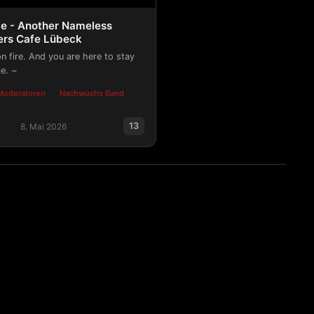
ie - Another Nameless
ers Cafe Lübeck
n fire. And you are here to stay
e. ~
Moderatoren
Nachwuchs Band
13
8. Mai 2026
 - Another Nameless Ghost im Riders Cafe Lübeck