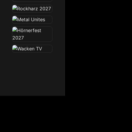
Dark Radio
Die Dark Radio Zone im 
Startseite
News
Sendeplan
Team
Partner