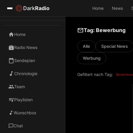
Dark
Radio
Home
News
Tag: Bewerbung
Home
Alle
Special News
Radio News
Werbung
Sendeplan
Chronologie
Gefiltert nach Tag:
Bewerbun
Team
Playlisten
Wunschbox
Chat