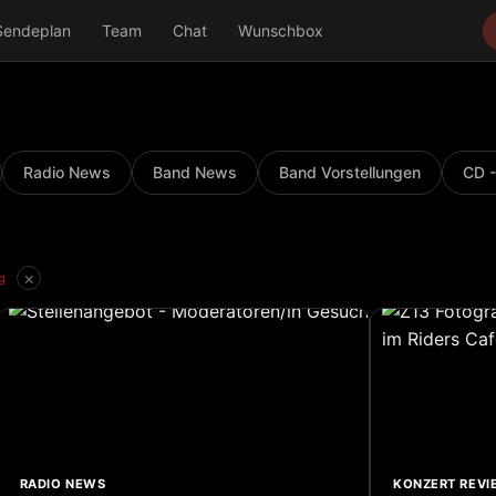
Sendeplan
Team
Chat
Wunschbox
Radio News
Band News
Band Vorstellungen
CD -
×
g
RADIO NEWS
KONZERT REVI