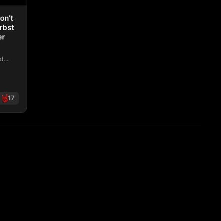
on’t
rbst
er
nd
opas
bis
17
n’t Go In The Forest“- Europatour für Herbst an - Support 