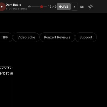
Dark Radio
15:49
LIVE
EN
Disc
← Stream starten
 TIPP
Video Ecke
Konzert Reviews
Support