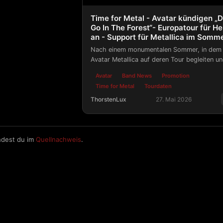
Time for Metal - Avatar kündigen „D
Go In The Forest“- Europatour für He
an - Support für Metallica im Somm
Nach einem monumentalen Sommer, in dem
Avatar Metallica auf deren Tour begleiten u
einige der legendärsten Festivalbühnen Eur
Avatar
Band News
Promotion
zum Beben bringen werden, geht es weiter 
Time for Metal
Tourdaten
nach Australien.
ThorstenLux
27. Mai 2026
Time for Metal - Avatar kündigen „Do
ndest du im
Quellnachweis
.