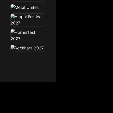
Dark Radio
Die Dark Radio Zone im 
Startseite
News
Sendeplan
Team
Partner