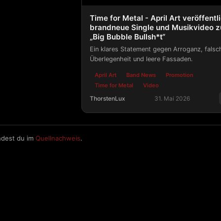
Time for Metal - April Art veröffentl
brandneue Single und Musikvideo z
„Big Bubble Bullsh*t“
Ein klares Statement gegen Arroganz, falsc
Überlegenheit und leere Fassaden.
April Art
Band News
Promotion
Time for Metal
Video
ThorstenLux
31. Mai 2026
Time for Metal - April Art veröffentl
ndest du im
Quellnachweis
.