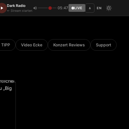
Dark Radio
05:47
LIVE
EN
Disc
← Stream starten
 TIPP
Video Ecke
Konzert Reviews
Support