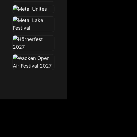
Dark Radio
Die Dark Radio Zone im 
Startseite
News
Sendeplan
Team
Partner