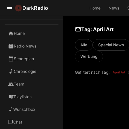
Dark
Radio
Home
News
Tag: April Art
Home
Alle
Special News
Radio News
Werbung
Sendeplan
Chronologie
Gefiltert nach Tag:
April Art
Team
Playlisten
Wunschbox
Chat