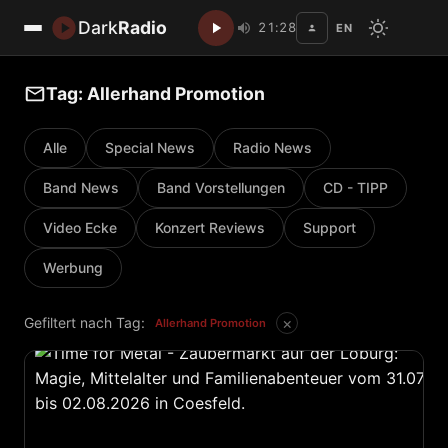
Dark
Radio
21:28
EN
Disc
Tag: Allerhand Promotion
Alle
Special News
Radio News
Band News
Band Vorstellungen
CD - TIPP
Video Ecke
Konzert Reviews
Support
Werbung
×
Gefiltert nach Tag:
Allerhand Promotion