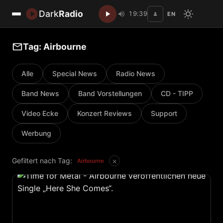
Dark
Radio
19:39
EN
Disc
Tag: Airbourne
Alle
Special News
Radio News
Band News
Band Vorstellungen
CD - TIPP
Video Ecke
Konzert Reviews
Support
Werbung
×
Gefiltert nach Tag:
Airbourne