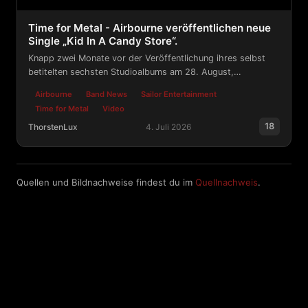
Time for Metal - Airbourne veröffentlichen neue
Single „Kid In A Candy Store“.
Knapp zwei Monate vor der Veröffentlichung ihres selbst
betitelten sechsten Studioalbums am 28. August,
präsentieren Airbourne mit Kid In A Candy Store einen
Airbourne
Band News
Sailor Entertainment
weiteren Vorgeschmack auf ihr neues Werk.
Time for Metal
Video
18
ThorstenLux
4. Juli 2026
Time for Metal - Airbourne veröffentlichen neue Single 
Quellen und Bildnachweise findest du im
Quellnachweis
.