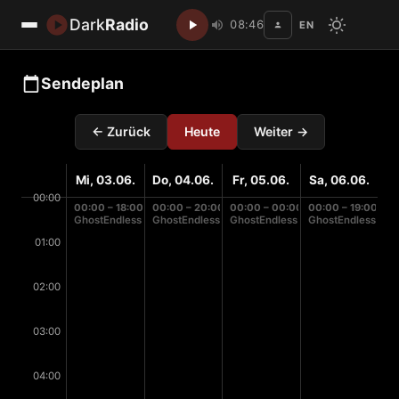
Dark
Radio
08:46
EN
Disc
Sendeplan
← Zurück
Heute
Weiter →
Mi, 03.06.
Do, 04.06.
Fr, 05.06.
Sa, 06.06.
00:00
00:00 – 18:00
00:00 – 20:00
00:00 – 00:00
00:00 – 19:00
GhostEndless
GhostEndless
GhostEndless
GhostEndless
01:00
02:00
03:00
04:00