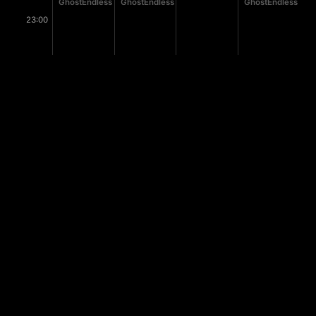
GhostEndless
GhostEndless
GhostEndless
23:00