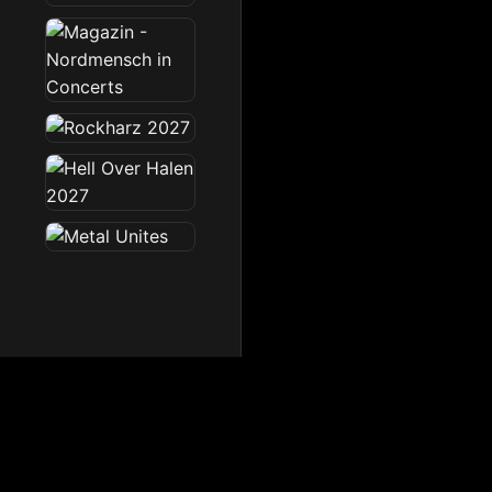
Dark Radio
Die Dark Radio Zone im 
Startseite
News
Sendeplan
Team
Partner