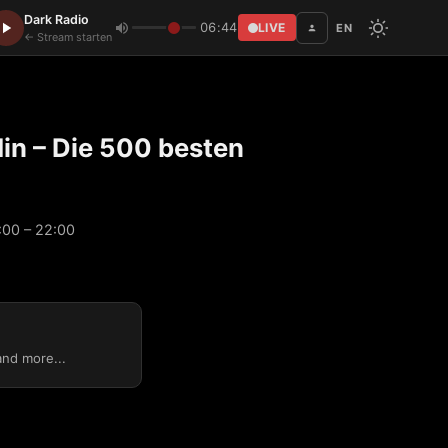
Dark Radio
06:44
LIVE
EN
Disc
← Stream starten
in – Die 500 besten
:00 – 22:00
and more...