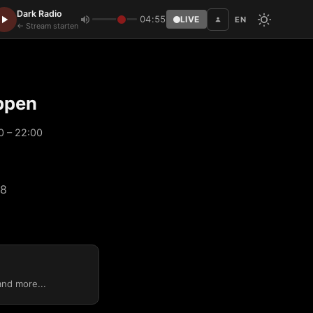
Dark Radio
04:55
LIVE
EN
Disc
← Stream starten
ppen
0 – 22:00
58
and more...