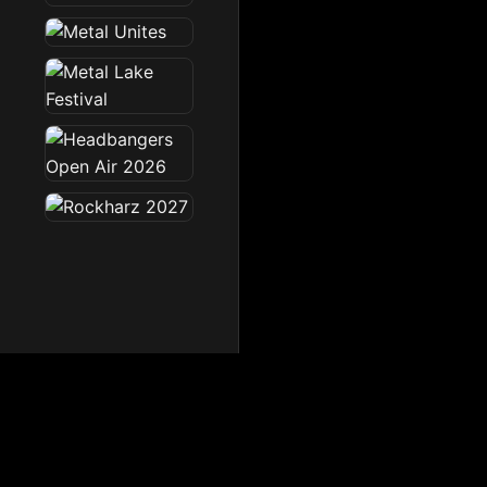
Dark Radio
Die Dark Radio Zone im 
Startseite
News
Sendeplan
Team
Partner