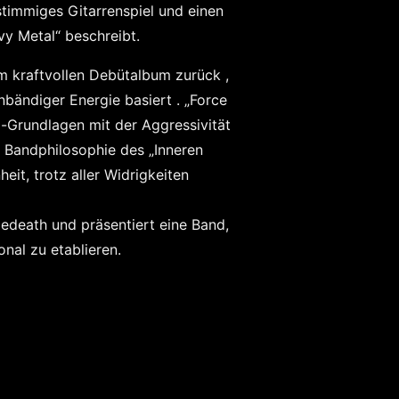
stimmiges Gitarrenspiel und einen
y Metal“ beschreibt.
m kraftvollen
Debütalbum
zurück ,
unbändiger Energie
basiert . „Force
-Grundlagen mit der Aggressivität
r Bandphilosophie
des „Inneren
heit,
trotz aller Widrigkeiten
death und präsentiert eine Band,
onal zu etablieren.