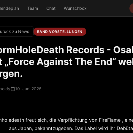
Sendeplan
Team
Chat
Wunschbox
urück zu News
BAND VORSTELLUNGEN
rmHoleDeath Records - Osaka
t „Force Against The End“ wel
rgen.
poldy
10. Juni 2026
holedeath freut sich, die Verpflichtung von
FireFlame
, ein
aus Japan, bekanntzugeben. Das Label wird ihr Debüt