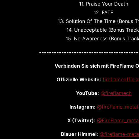
11. Praise Your Death
12. FATE
13. Solution Of The Time (Bonus T
14. Unacceptable (Bonus Track
15. No Awareness (Bonus Track
----------------------------------------
Verbinden Sie sich mit FireFlame O
Offizielle Website:
fireflameoffici
YouTube:
@fireflamech
Instagram:
@fireflame_metal
X (Twitter):
@FireFlame_meta
Blauer Himmel:
@fireflame-meta