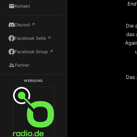
End
Kontakt
Discord ↗
Die 
das 
Facebook Seite ↗
Agai
Facebook Group ↗
Partner
Das 
WERBUNG
Dark Radio auf Radio.de hören