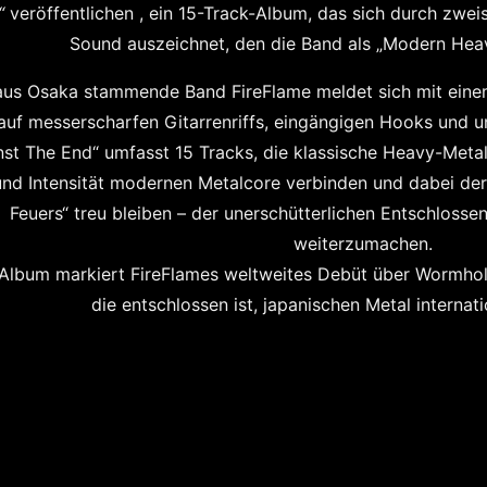
“
veröffentlichen , ein 15-Track-Album, das sich durch zwei
Sound auszeichnet, den die Band als
„Modern Heav
aus Osaka stammende Band FireFlame meldet sich mit eine
auf messerscharfen
Gitarrenriffs, eingängigen Hooks und 
nst The End“ umfasst 15 Tracks, die klassische Heavy-Metal
und Intensität modernen Metalcore verbinden und dabei de
Feuers“
treu bleiben – der unerschütterlichen Entschlossen
weiterzumachen.
Album markiert FireFlames weltweites Debüt über Wormhole
die entschlossen ist, japanischen Metal internati