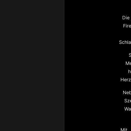
Die
Fir
Schla
S
Me
h
Herz
Neb
Sz
Wa
Mit