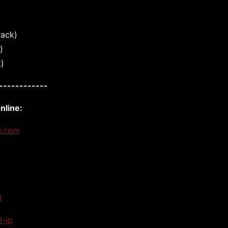
rack)
)
)
------------
nline:
al.com
l
l-jp