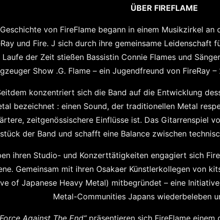
ÜBER FIREFLAME
 Geschichte von FireFlame begann in einem Musikzirkel an de
eRay und Fire. J sich durch ihre gemeinsame Leidenschaft f
Laufe der Zeit stießen Bassistin Connie Flames und Sänger
gzeuger Show .G. Flame – ein Jugendfreund von FireRay – 
eitdem konzentriert sich die Band auf die Entwicklung des
tal
bezeichnet : einen Sound, der traditionellen Metal respe
ärtere, zeitgenössischere Einflüsse ist. Das Gitarrenspiel v
stück der Band und schafft eine Balance zwischen technisc
en ihren Studio- und Konzerttätigkeiten engagiert sich Fire
ene. Gemeinsam mit ihren Osakaer Künstlerkollegen von k
ve of Japanese Heavy Metal)
mitbegründet
– eine Initiativ
Metal-Communities Japans wiederbeleben und
„Force Against The End“
präsentieren sich FireFlame einem 