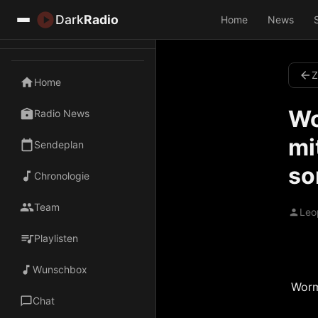
Dark
Radio
Home
News
Z
Home
Wo
Radio News
mi
Sendeplan
so
Chronologie
Team
Leo
Playlisten
Wunschbox
Worm
Chat