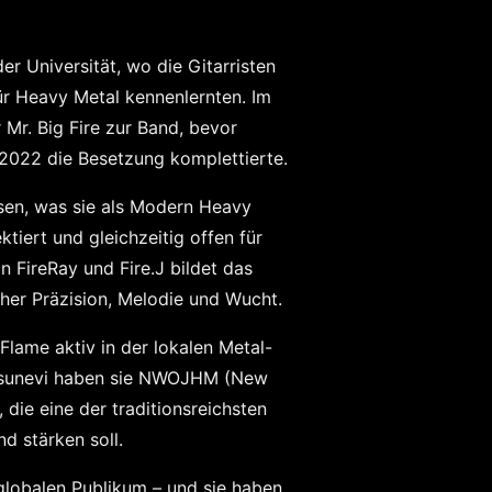
r Universität, wo die Gitarristen
ür Heavy Metal kennenlernten. Im
 Mr. Big Fire zur Band, bevor
2022 die Besetzung komplettierte.
sen, was sie als
Modern Heavy
ktiert und gleichzeitig offen für
on FireRay und Fire.J bildet das
her Präzision, Melodie und Wucht.
Flame aktiv in der lokalen Metal-
itsunevi haben sie NWOJHM (New
e, die eine der traditionsreichsten
 stärken soll.
globalen Publikum – und sie haben