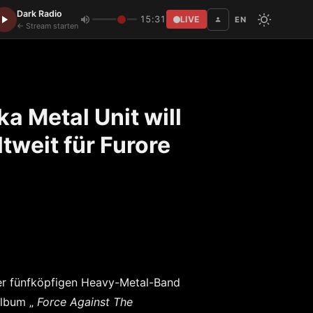
Dark Radio
15:31
LIVE
EN
Disc
← Stream starten
 Metal Unit will
tweit für Furore
er fünfköpfigen Heavy-Metal-Band
album „
Force Against The