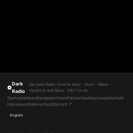
Dark
Die Dark Radio Zone im Netz - Rock - Metal -
Radio
Hardrock and More · 24/7 On Air
Startseite
News
Sendeplan
Team
Partner
Quellnachweis
Kontakt
Impressum
Datenschutz
Discord ↗
English