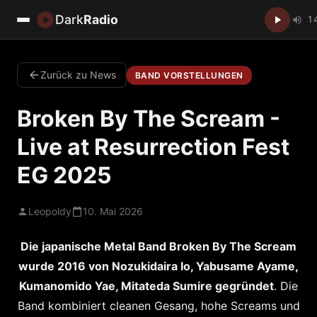
Dark
Radio
1
Zurück zu News
BAND VORSTELLUNGEN
Broken By The Scream -
Live at Resurrection Fest
EG 2025
Leopoldy
10. Mai 2026
Die japanische Metal Band Broken By The Scream
wurde 2016 von Nozukidaira Io, Yabusame Ayame,
Kumanomido Yae, Mitateda Sumire gegründet
. Die
Band kombiniert cleanen Gesang, hohe Screams und