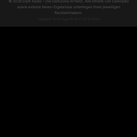
© 2026 Dark Radio – Die Darkzone im Netz. Alle Inhalte von Darkradio
sowie externe News-Ergebnisse unterliegen ihren jeweiligen
Rechteinhabern.
Updated: 2026-Aug-08 16:27:00 in 45ms